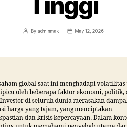
Tinggi
By
adminmak
May 12, 2026
Post
Post
author
date
saham global saat ini menghadapi volatilitas 
ipicu oleh beberapa faktor ekonomi, politik,
. Investor di seluruh dunia merasakan dampa
asi harga yang tajam, yang menciptakan
kpastian dan krisis kepercayaan. Dalam kont
penting untuk memahami penyebab utama dar