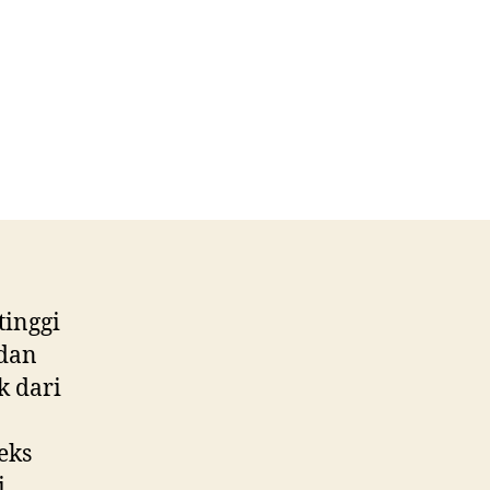
tinggi
 dan
k dari
eks
i