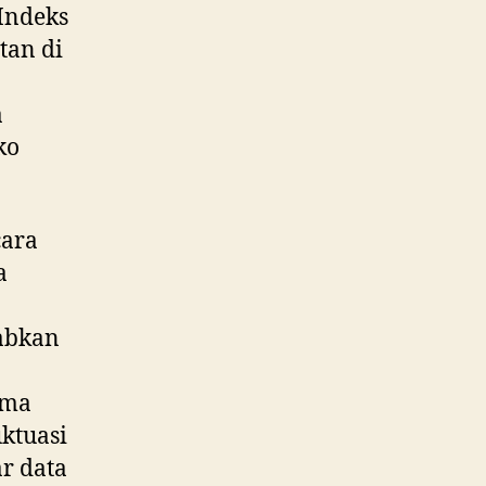
 Indeks
tan di
a
ko
cara
a
babkan
tma
ktuasi
r data