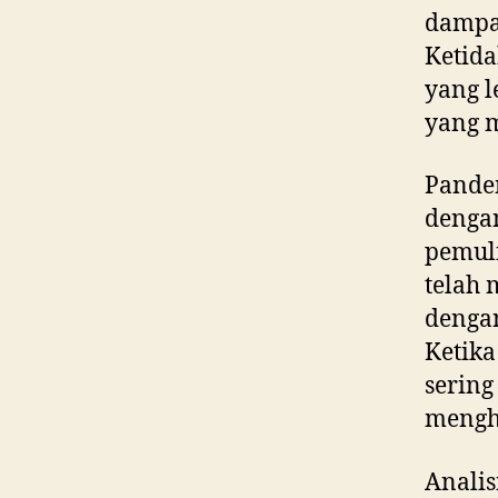
dampak
Ketida
yang l
yang 
Pandem
dengan
pemul
telah
dengan
Ketika
sering
mengha
Analis