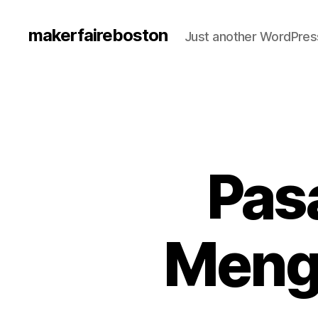
makerfaireboston
Just another WordPress
Pas
Mengh