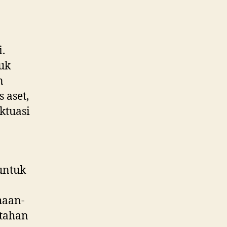
.
tuk
n
 aset,
ktuasi
untuk
haan-
rtahan