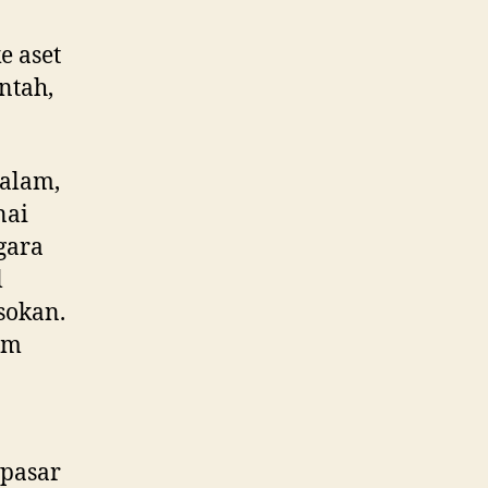
e aset
ntah,
dalam,
nai
gara
l
sokan.
am
 pasar