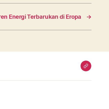
ren Energi Terbarukan di Eropa
→
togel
hk