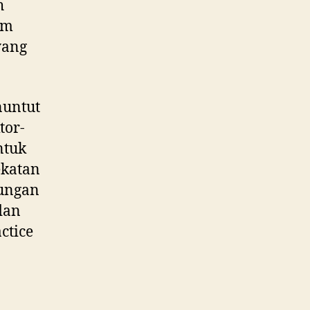
h
am
yang
nuntut
tor-
ntuk
ekatan
tungan
dan
ctice