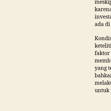
meski
karena
invest
ada di
Kondis
keteli
faktor
membu
yang t
bahkan
melaku
untuk 