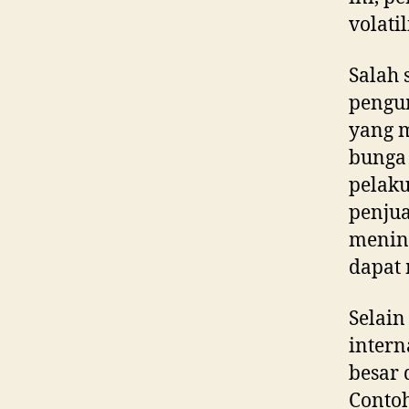
volati
Salah 
pengum
yang 
bunga
pelaku
penjua
mening
dapat 
Selain
intern
besar 
Contoh