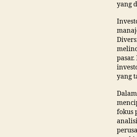
yang d
Invest
manaje
Divers
melin
pasar.
invest
yang t
Dalam 
mencip
fokus 
anali
perusa