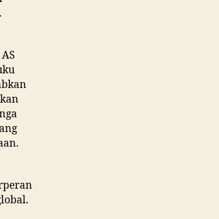
.
 AS
uku
abkan
tkan
unga
yang
aan.
erperan
lobal.