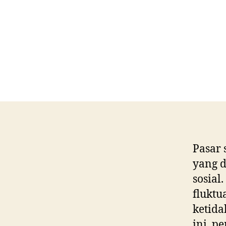
Pasar 
yang d
sosial
fluktu
ketida
ini, 