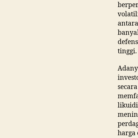
berper
volati
antara
banyak
defens
tinggi.
Adany
invest
secara
memfas
likuid
mening
perdag
harga 