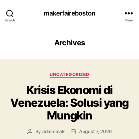
makerfaireboston
Search
Menu
Archives
Categories
UNCATEGORIZED
Krisis Ekonomi di
Venezuela: Solusi yang
Mungkin
By
adminmak
August 7, 2026
Post
Post
author
date