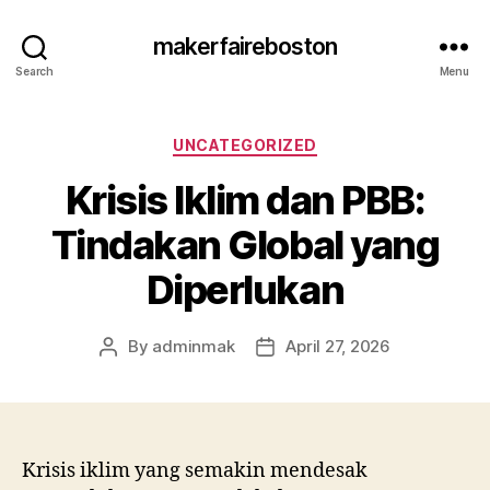
makerfaireboston
Search
Menu
Categories
UNCATEGORIZED
Krisis Iklim dan PBB:
Tindakan Global yang
Diperlukan
By
adminmak
April 27, 2026
Post
Post
author
date
Krisis iklim yang semakin mendesak