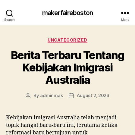
makerfaireboston
Search
Menu
Categories
UNCATEGORIZED
Berita Terbaru Tentang
Kebijakan Imigrasi
Australia
By
adminmak
August 2, 2026
Post
Post
author
date
Kebijakan imigrasi Australia telah menjadi
topik hangat baru-baru ini, terutama ketika
reformasi baru bertujuan untuk